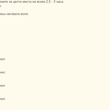
ите за целта места на всеки 2,5 - 3 часа.
о.
звън неговата воля.
ент.
ент.
ент.
ент.