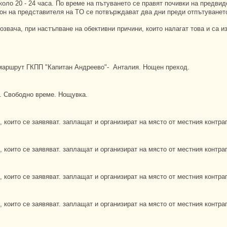
оло 20 - 24 часа. По време на пътуването се правят почивки на предвиден
фон на представителя на TО се потвърждават два дни преди отпътуванет
озвача, при настъпване на обективни причини, които налагат това и са и
 маршрут ГКПП "Капитан Андреево"- Анталия. Нощен преход.
ч. Свободно време. Нощувка.
които се заявяват. заплащат и организират на място от местния контраг
които се заявяват. заплащат и организират на място от местния контраг
които се заявяват. заплащат и организират на място от местния контраг
които се заявяват. заплащат и организират на място от местния контраг