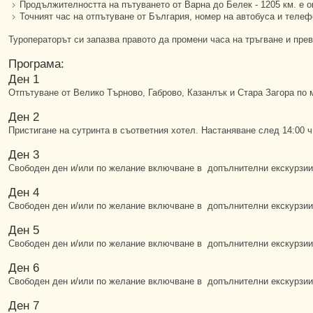
Продължителността на пътуването от Варна до Белек - 1205 км. е ок
Точният час на отпътуване от България, номер на автобуса и теле
Туроператорът си запазва правото да промени часа на тръгване и прев
Програма:
Ден 1
Отпътуване от Велико Търново, Габрово, Казанлък и Стара Загора по
Ден 2
Пристигане на сутринта в съответния хотел. Настаняване след 14:00 
Ден 3
Свободен ден и/или по желание включване в допълнителни екскурзии, 
Ден 4
Свободен ден и/или по желание включване в допълнителни екскурзии, 
Ден 5
Свободен ден и/или по желание включване в допълнителни екскурзии, 
Ден 6
Свободен ден и/или по желание включване в допълнителни екскурзии, 
Ден 7