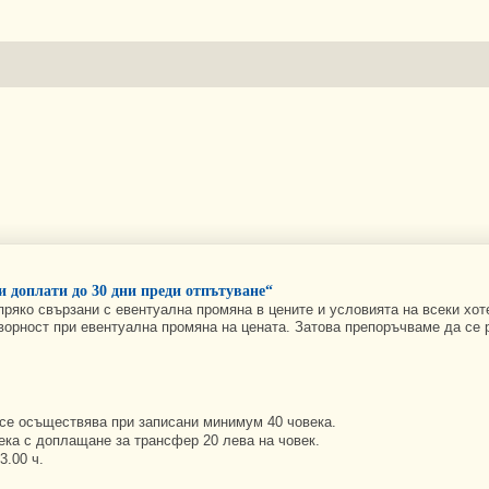
и доплати до 30 дни преди отпътуване“
пряко свързани с евентуална промяна в цените и условията на всеки хот
оворност при евентуална промяна на цената. Затова препоръчваме да се 
 се осъществява при записани минимум 40 човека.
ека с доплащане за трансфер 20 лева на човек.
3.00 ч.