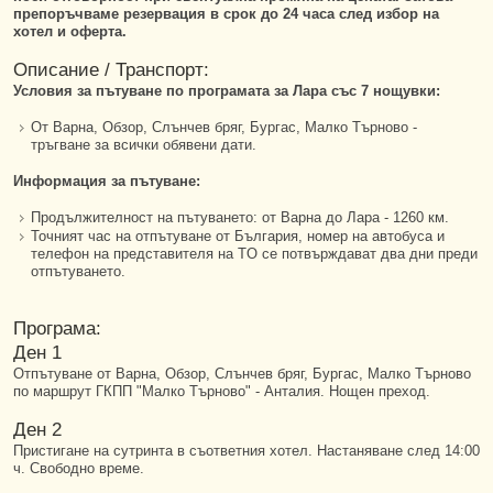
препоръчваме резервация в срок до 24 часа след избор на
хотел и оферта.
Описание / Транспорт:
Условия за пътуване по програмата за Лара със 7 нощувки:
От Варна, Обзор, Слънчев бряг, Бургас, Малко Търново -
тръгване за всички обявени дати.
Информация за пътуване:
Продължителност на пътуването: от Варна до Лара - 1260 км.
Точният час на отпътуване от България, номер на автобуса и
телефон на представителя на TО се потвърждават два дни преди
отпътуването.
Програма:
Ден 1
Отпътуване от Варна, Обзор, Слънчев бряг, Бургас, Малко Търново
по маршрут ГКПП "Малко Търново" - Анталия. Нощен преход.
Ден 2
Пристигане на сутринта в съответния хотел. Настаняване след 14:00
ч. Свободно време.